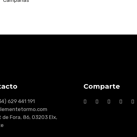
Campañas
tacto
Comparte
34) 629 441 191
clementetormo.com
t de Fora, 86, 03203 Elx,
te