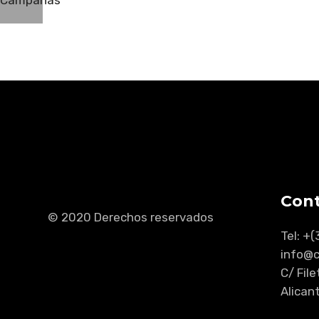
Campañas
Con
© 2020 Derechos reservados
Tel: +(
info@
C/ File
Alican